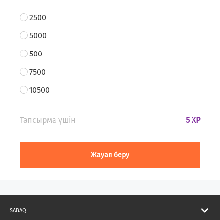
2500
5000
500
7500
10500
Тапсырма үшін
5 XP
Жауап беру
SABAQ