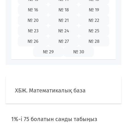
87009142655
№ 16
№ 18
№ 19
№ 20
№ 21
№ 22
№ 23
№ 24
№ 25
KZ
№ 26
№ 27
№ 28
№ 29
№ 30
ХБЖ. Математикалық база
1%-і 75 болатын санды табыңыз