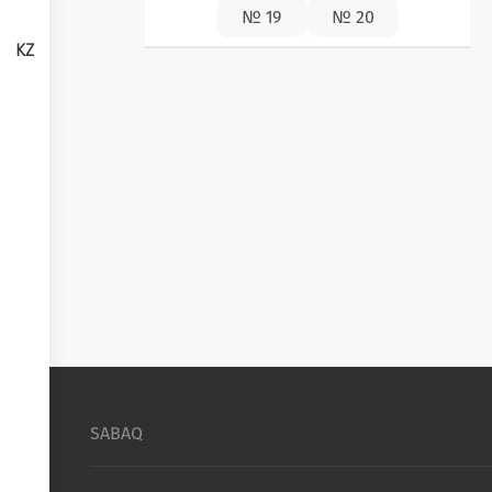
№ 19
№ 20
KZ
SABAQ