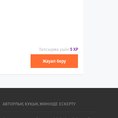
Тапсырма үшін
5 XP
Жауап беру
АВТОРЛЫҚ ҚҰҚЫҚ ЖӨНІНДЕ ЕСКЕРТУ