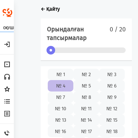
← Қайту
Орындалған
0 / 20
ОҚУШЫ
тапсырмалар
№ 1
№ 2
№ 3
№ 4
№ 5
№ 6
№ 7
№ 8
№ 9
№ 10
№ 11
№ 12
№ 13
№ 14
№ 15
№ 16
№ 17
№ 18