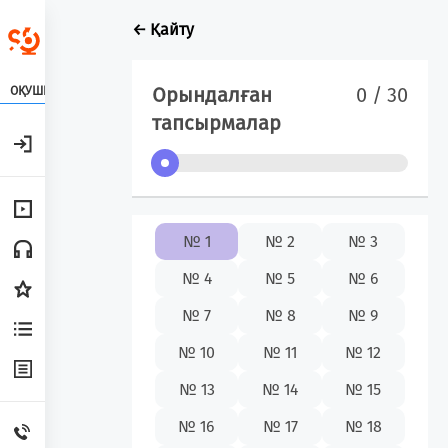
← Қайту
Орындалған
0 / 30
ОҚУШЫ
тапсырмалар
№ 1
№ 2
№ 3
№ 4
№ 5
№ 6
№ 7
№ 8
№ 9
№ 10
№ 11
№ 12
№ 13
№ 14
№ 15
№ 16
№ 17
№ 18