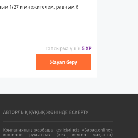
ым 1/27 и множителем, равным 6
Тапсырма үшін
5 XP
Жауап беру
АВТОРЛЫҚ ҚҰҚЫҚ ЖӨНІНДЕ ЕСКЕРТУ
Компанияның жазбаша келісімінсіз «Sabaq.online»
контентін рұқсатсыз (кез келген мақсатта)