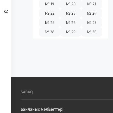
№ 19
№ 20
№ 21
KZ
№ 22
№ 23
№ 24
№ 25
№ 26
№ 27
№ 28
№ 29
№ 30
SABAQ
Байланыс мәліметтері