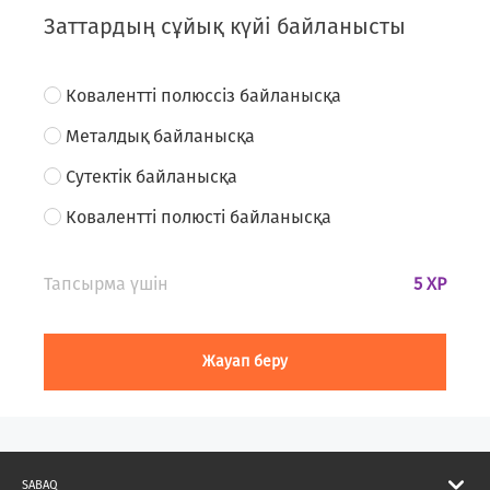
Заттардың сұйық күйі байланысты
Ковалентті полюссіз байланысқа
Металдық байланысқа
Сутектік байланысқа
Ковалентті полюсті байланысқа
Тапсырма үшін
5 XP
Жауап беру
SABAQ