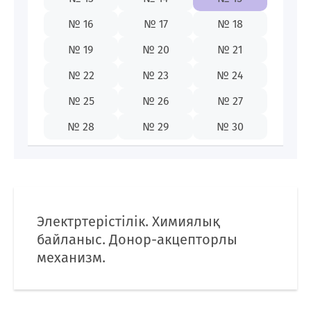
87009142655
№ 16
№ 17
№ 18
№ 19
№ 20
№ 21
№ 22
№ 23
№ 24
KZ
№ 25
№ 26
№ 27
№ 28
№ 29
№ 30
Электртерістілік. Химиялық
байланыс. Донор-акцепторлы
механизм.