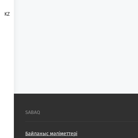
KZ
SABAQ
Байланыс мәліметтері