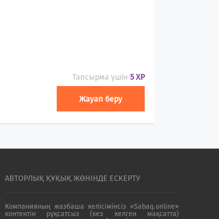
Тапсырма үшін
5 XP
Жауап беру
АВТОРЛЫҚ ҚҰҚЫҚ ЖӨНІНДЕ ЕСКЕРТУ
Компанияның жазбаша келісімінсіз «Sabaq.online»
контентін рұқсатсыз (кез келген мақсатта)