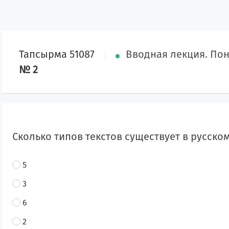
Тапсырма 51087
Вводная лекция. Пон
№ 2
Сколько типов текстов существует в русско
5
3
6
2