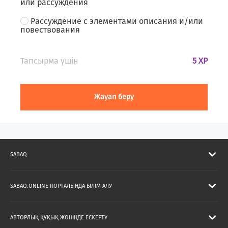
или рассуждения
Рассуждение с элементами описания и/или
повествования
Тапсырма үшін
5 XP
Жауап беру
SABAQ
SABAQ.ONLINE ПОРТАЛЫНДА БІЛІМ АЛУ
АВТОРЛЫҚ ҚҰҚЫҚ ЖӨНІНДЕ ЕСКЕРТУ