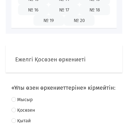
87009142655
№ 16
№ 17
№ 18
№ 19
№ 20
KZ
Ежелгі Қосөзен өркениеті
«Ұлы өзен өркениеттеріне» кірмейтін:
Мысыр
Қосөзен
Қытай