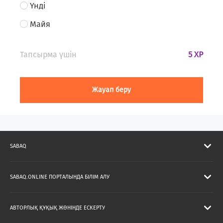
Үнді
Майя
Тапсырма үшін
5 XP
Жауап беру
SABAQ
SABAQ.ONLINE ПОРТАЛЫНДА БІЛІМ АЛУ
АВТОРЛЫҚ ҚҰҚЫҚ ЖӨНІНДЕ ЕСКЕРТУ