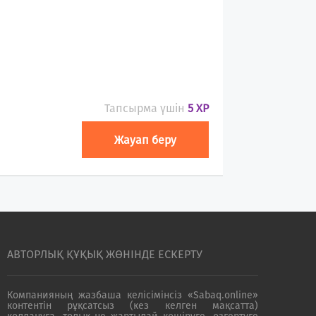
Тапсырма үшін
5 XP
Жауап беру
АВТОРЛЫҚ ҚҰҚЫҚ ЖӨНІНДЕ ЕСКЕРТУ
Компанияның жазбаша келісімінсіз «Sabaq.online»
контентін рұқсатсыз (кез келген мақсатта)