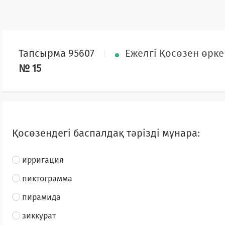
Тапсырма 95607
Ежелгі Қосөзен өрке
№ 15
Қосөзендегі баспалдақ тәрізді мұнара:
ирригация
пиктограмма
пирамида
зиккурат