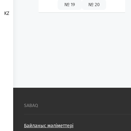
№ 19
№ 20
KZ
SABAQ
Байланыс мәліметтері