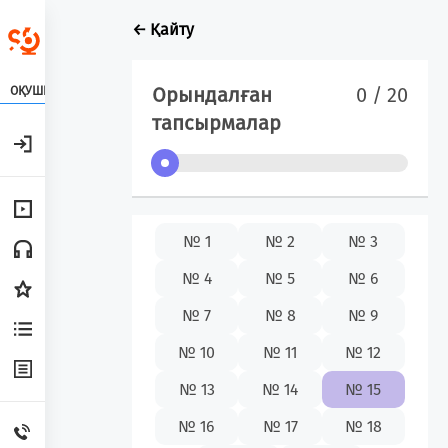
← Қайту
Орындалған
0 / 20
ОҚУШЫ
тапсырмалар
№ 1
№ 2
№ 3
№ 4
№ 5
№ 6
№ 7
№ 8
№ 9
№ 10
№ 11
№ 12
№ 13
№ 14
№ 15
№ 16
№ 17
№ 18