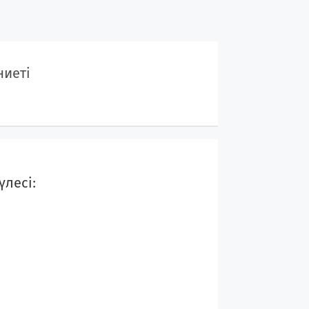
ниеті
лесі: