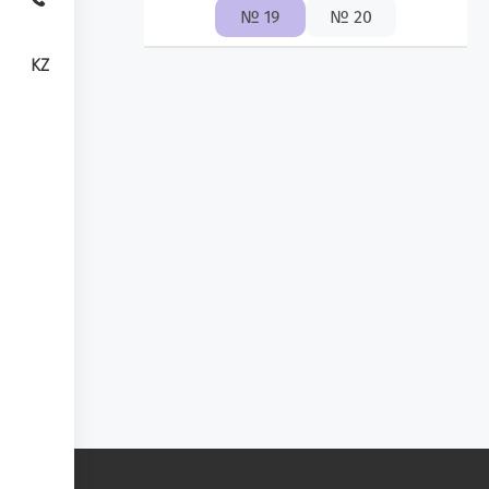
№ 19
№ 20
KZ