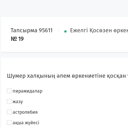
Тапсырма 95611
Ежелгі Қосөзен өрке
№ 19
Шумер халқының әлем өркениетіне қосқан ү
пирамидалар
жазу
астролябия
ақша жүйесі