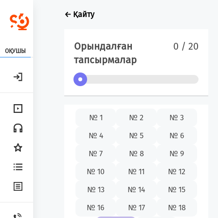
← Қайту
Орындалған
0 / 20
ОҚУШЫ
тапсырмалар
№ 1
№ 2
№ 3
№ 4
№ 5
№ 6
№ 7
№ 8
№ 9
№ 10
№ 11
№ 12
№ 13
№ 14
№ 15
№ 16
№ 17
№ 18