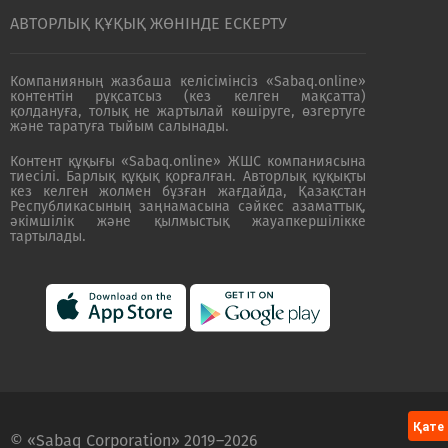
АВТОРЛЫҚ ҚҰҚЫҚ ЖӨНІНДЕ ЕСКЕРТУ
Компанияның жазбаша келісімінсіз «Sabaq.online»
контентін рұқсатсыз (кез келген мақсатта)
қолдануға, толық не жартылай көшіруге, өзгертуге
және таратуға тыйым салынады.
Контент құқығы «Sabaq.online» ЖШС компаниясына
тиесілі. Барлық құқық қорғалған. Авторлық құқықты
кез келген жолмен бұзған жағдайда, Қазақстан
Республикасының заңнамасына сәйкес азаматтық,
әкімшілік және қылмыстық жауапкершілікке
тартылады.
Қате
© «
Sabaq Corporation
» 2019–2026