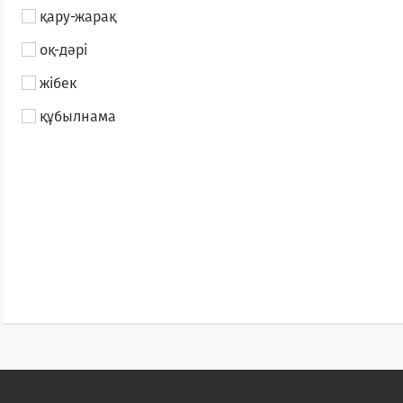
қару-жарақ
оқ-дәрі
жібек
құбылнама