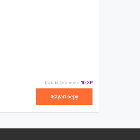
Тапсырма үшін
10 XP
Жауап беру