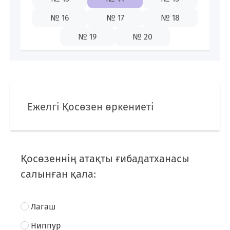
87009142655
№ 16
№ 17
№ 18
№ 19
№ 20
KZ
Ежелгі Қосөзен өркениеті
Қосөзеннің атақты ғибадатханасы
салынған қала:
Лагаш
Ниппур