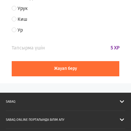
Урук
Киш
Ур
Тапсырма үшін
5 XP
Жауап беру
SABAQ
SABAQ.ONLINE ПОРТАЛЫНДА БІЛІМ АЛУ